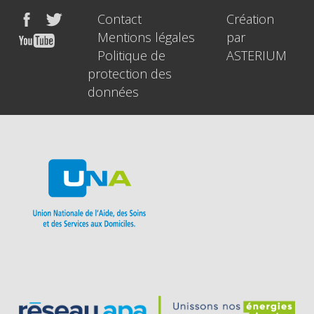
Contact
Création
Mentions légales
par
Politique de
ASTERIUM
protection des
données