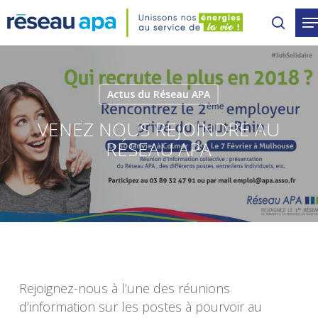
Skip
to
main
content
Actus du Réseau APA
VENEZ NOUS REJOINDRE AU
RÉSEAU APA
Rejoignez-nous à l’une des réunions
d’information sur les postes à pourvoir au