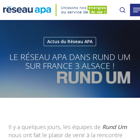
Skip
to
main
content
Actus du Réseau APA
LE RÉSEAU APA DANS RUND UM
SUR FRANCE 3 ALSACE !
Il y a quelques jours, les équipes de
Rund Um
nous ont fait le plaisir de venir à la rencontre