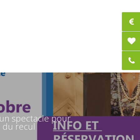
 un spectacle pour
 du recul