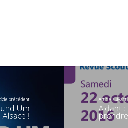
ticle précédent
Article suivant
Rund Um
Aidant :
 Alsace !
prendre