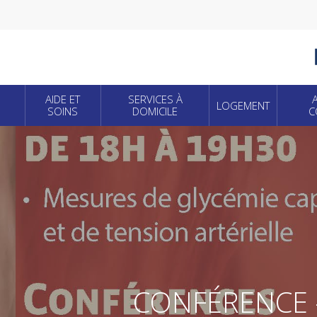
Skip
to
main
content
AIDE ET
SERVICES À
LOGEMENT
SOINS
DOMICILE
C
CONFÉRENCE –