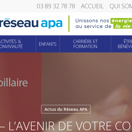
03 89 32 78 78
ACCUEIL
QUI SO
ACTIVITÉS &
CARRIÈRE ET
ÊTR
ENFANTS
ONVIVIALITÉ
FORMATION
BÉNÉV
Actus du Réseau APA
 L’AVENIR DE VOTRE C