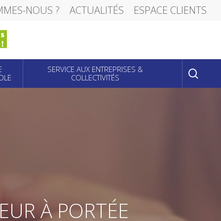
MMES-NOUS ?
ACTUALITÉS
ESPACE CLIENTS
sear
E
SERVICE AUX ENTREPRISES &
OLE
COLLECTIVITÉS
OEUR À PORTÉE