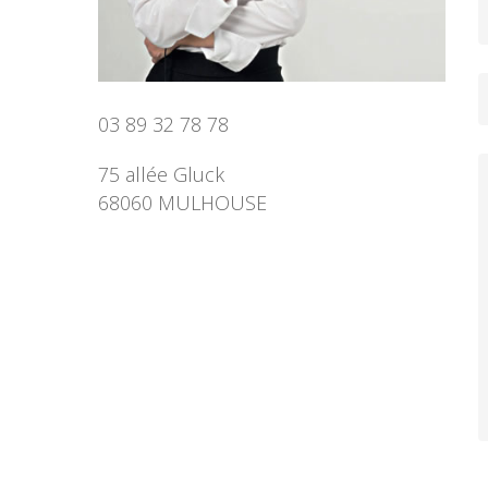
03 89 32 78 78
75 allée Gluck
68060 MULHOUSE