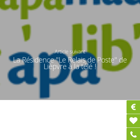
Article suivant
La Résidence "Le Relais de Poste" de
Lièpvre à la télé !