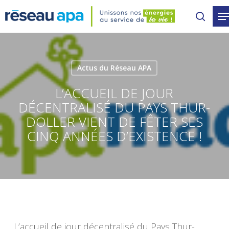
Skip
to
main
content
Actus du Réseau APA
L’ACCUEIL DE JOUR
DÉCENTRALISÉ DU PAYS THUR-
DOLLER VIENT DE FÊTER SES
CINQ ANNÉES D’EXISTENCE !
L’accueil de jour décentralisé du Pays Thur-