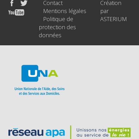
Contact
Création
Mentions légales
par
Politique de
ASTERIUM
protection des
données