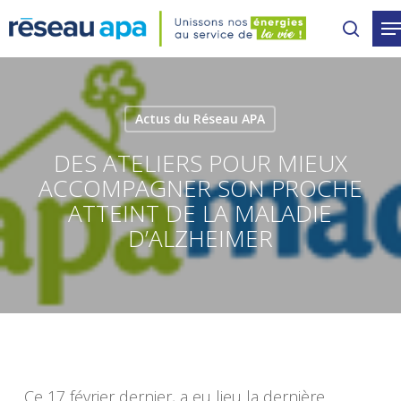
Skip
to
main
content
Actus du Réseau APA
DES ATELIERS POUR MIEUX
ACCOMPAGNER SON PROCHE
ATTEINT DE LA MALADIE
D’ALZHEIMER
Ce 17 février dernier, a eu lieu la dernière