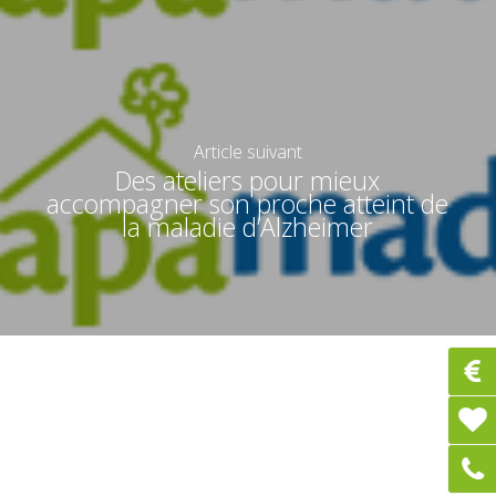
Article suivant
Des ateliers pour mieux
accompagner son proche atteint de
la maladie d’Alzheimer