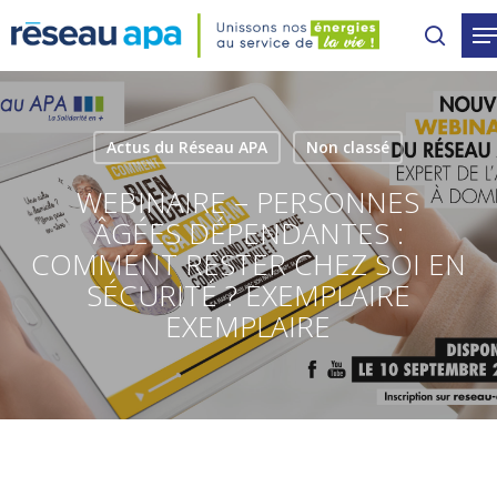
Skip
to
main
content
Actus du Réseau APA
Non classé
WEBINAIRE – PERSONNES
ÂGÉES DÉPENDANTES :
COMMENT RESTER CHEZ SOI EN
SÉCURITÉ ? EXEMPLAIRE
EXEMPLAIRE