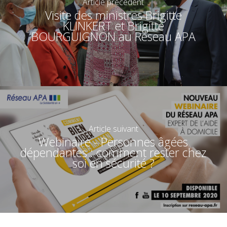
Article précédent
Visite des ministres Brigitte
KLINKERT et Brigitte
BOURGUIGNON au Réseau APA
Article suivant
Webinaire - Personnes âgées
dépendantes : comment rester chez
soi en sécurité ?