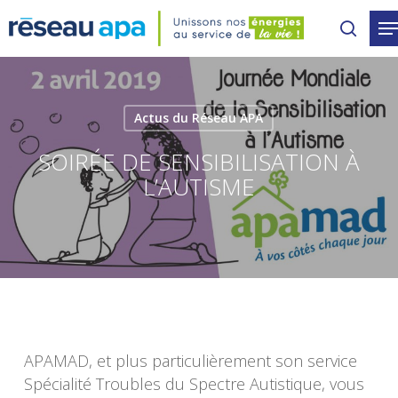
Skip
to
main
content
Actus du Réseau APA
SOIRÉE DE SENSIBILISATION À
L’AUTISME
APAMAD, et plus particulièrement son service
Spécialité Troubles du Spectre Autistique, vous