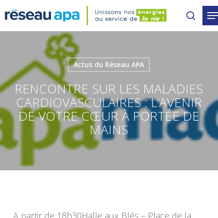
Skip
to
main
content
Actus du Réseau APA
RENCONTRE SUR LES MALADIES
CARDIOVASCULAIRES : L’AVENIR
DE VOTRE CŒUR À PORTÉE DE
MAINS
A partir de 18h30Halle aux Blés – Place de la