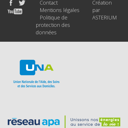
Contact
Création
Mentions légales
par
Politique de
ASTERIUM
protection des
données