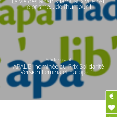
La vie des aidants familiaux vue par
le prisme… de l’humour !
Article suivant
APALIB' nominée au Prix Solidarité
Version Femina et Europe 1 !