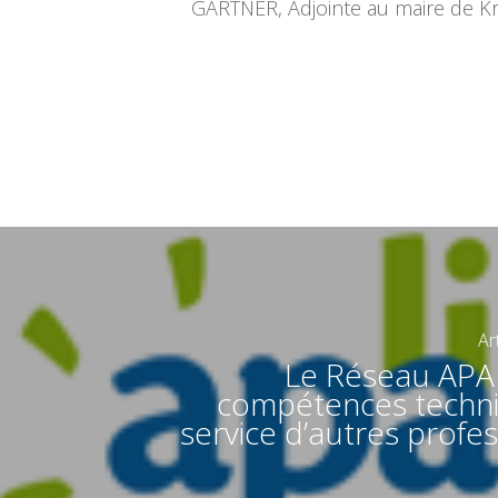
GARTNER, Adjointe au maire de Kr
Ar
Le Réseau APA
compétences techn
service d’autres profe