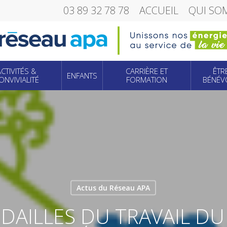
03 89 32 78 78
ACCUEIL
QUI SO
ACTIVITÉS &
CARRIÈRE ET
ÊTR
ENFANTS
ONVIVIALITÉ
FORMATION
BÉNÉV
Actus du Réseau APA
DAILLES DU TRAVAIL DU