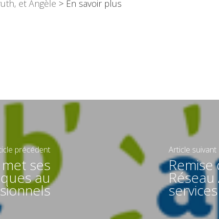
uth, et Angèle
> En savoir plus
ticle précédent
Article suivant
 met ses
Remise 
iques au
Réseau 
ssionnels
services