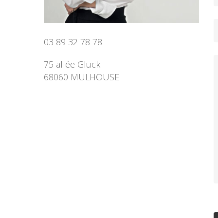
03 89 32 78 78
75 allée Gluck
68060 MULHOUSE