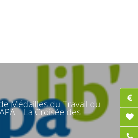
de Médailles du Travail du
APA – La Croisée des