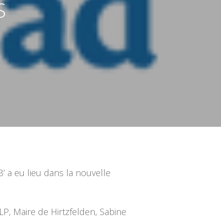
S
 a eu lieu dans la nouvelle
 Maire de Hirtzfelden, Sabine