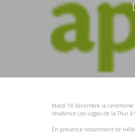
Validez pour lancer la recherche
Mardi 18 décembre la cérémonie d
résidence Les Loges de la Thur à 
En présence notamment de Hélèn