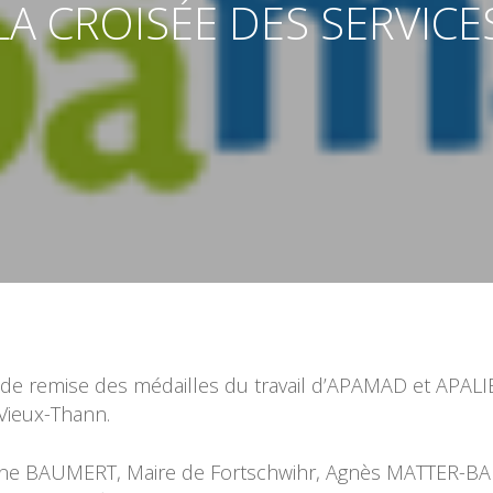
LA CROISÉE DES SERVICE
e remise des médailles du travail d’APAMAD et APALIB’
Vieux-Thann.
e BAUMERT, Maire de Fortschwihr, Agnès MATTER-BALP,