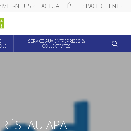
MMES-NOUS ?
ACTUALITÉS
ESPACE CLIENTS
sear
E
SERVICE AUX ENTREPRISES &
OLE
COLLECTIVITÉS
 RÉSEAU APA –