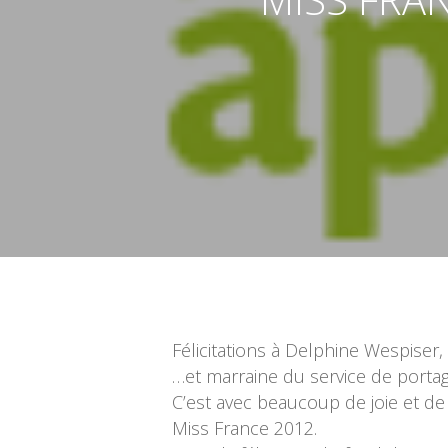
Validez pour lancer la recherche
Félicitations à Delphine Wespiser
…et marraine du service de portag
C’est avec beaucoup de joie et de
Miss France 2012.