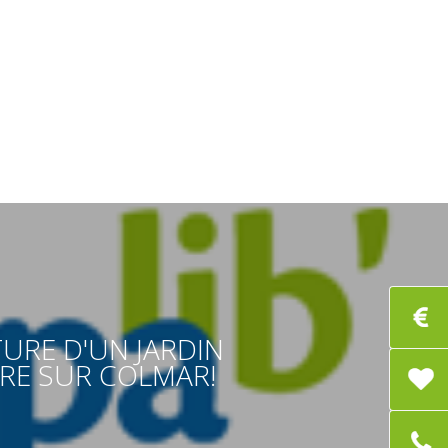
URE D'UN JARDIN
IRE SUR COLMAR!