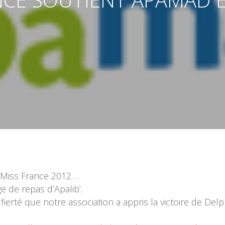
, Miss France 2012…
e de repas d’Apalib’.
 fierté que notre association a appris la victoire de D