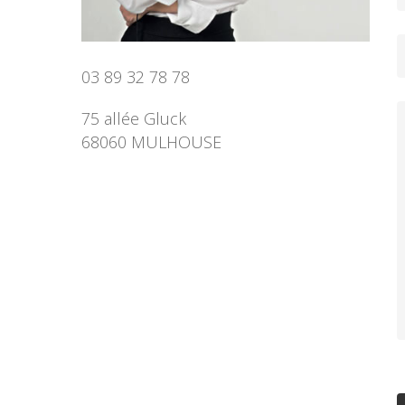
03 89 32 78 78
75 allée Gluck
68060 MULHOUSE