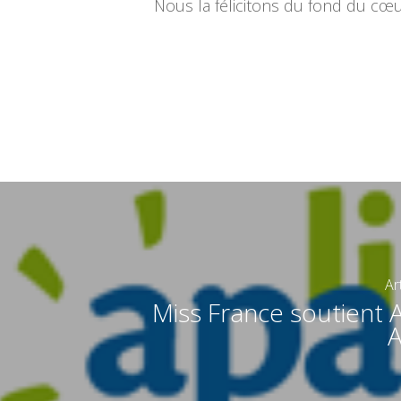
Nous la félicitons du fond du cœur
Ar
Miss France soutient A
A