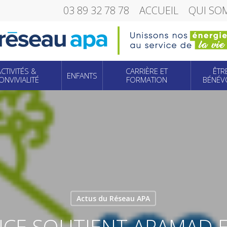
03 89 32 78 78
ACCUEIL
QUI SO
ACTIVITÉS &
CARRIÈRE ET
ÊTR
ENFANTS
ONVIVIALITÉ
FORMATION
BÉNÉV
Actus du Réseau APA
CE SOUTIENT APAMAD ET