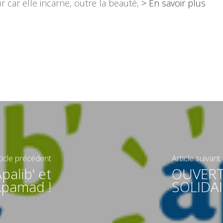
 car elle incarne, outre la beauté,
> En savoir plus
ticle précédent
Article suivant
palib' et
OUVERT
pamad !
SOLIDA