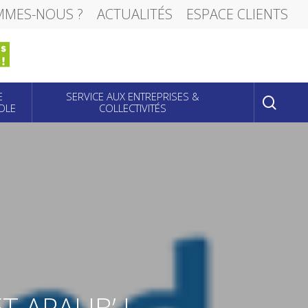
MMES-NOUS ?
ACTUALITÉS
ESPACE CLIENTS
sear
E
SERVICE AUX ENTREPRISES &
OLE
COLLECTIVITÉS
 APALIB’ !