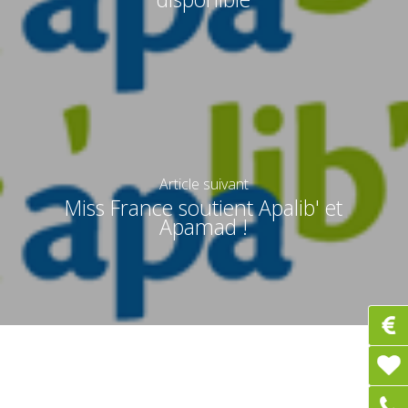
Article suivant
Miss France soutient Apalib' et
Apamad !