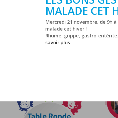
MALADE CET H
Validez pour lancer la recherche
Mercredi 21 novembre, de 9h à 
malade cet hiver !
Rhume, grippe, gastro-entérite…
savoir plus