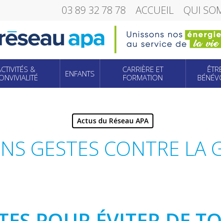
03 89 32 78 78
ACCUEIL
QUI SO
ACTIVITÉS &
CARRIÈRE ET
ÊTR
ENFANTS
ONVIVIALITÉ
FORMATION
BÉNÉV
Actus du Réseau APA
NS GESTES CONTRE LA G
TES POUR ÉVITER DE 