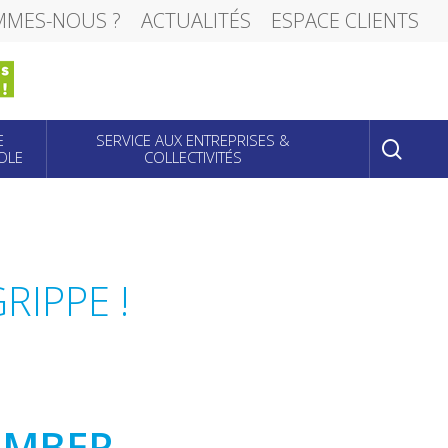
MMES-NOUS ?
ACTUALITÉS
ESPACE CLIENTS
sear
E
SERVICE AUX ENTREPRISES &
OLE
COLLECTIVITÉS
RIPPE !
TOMBER