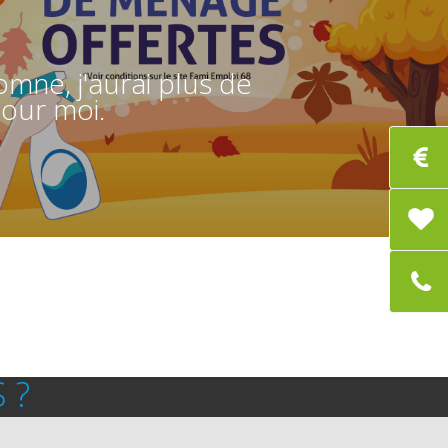
mne, j'aurai plus de
our moi.
 ?