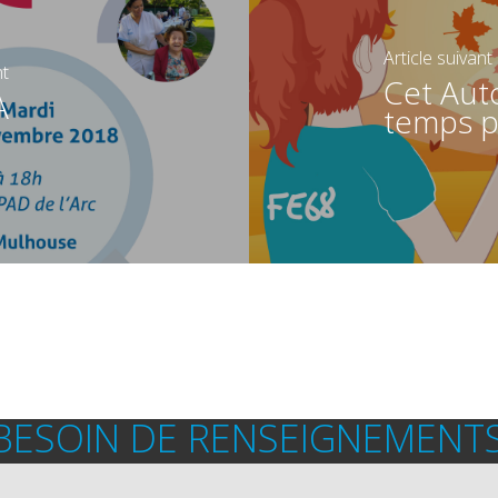
Article suivant
nt
Cet Auto
A
temps p
BESOIN DE RENSEIGNEMENTS