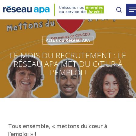
Skip
to
main
content
Actus du Réseau APA
LE MOIS DU RECRUTEMENT : LE
RÉSEAU APA MET DU CŒUR À
L’EMPLOI !
Tous ensemble, « mettons du cœur à
l’emploi » !