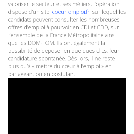
valoriser le secteur et ses métiers, l’opération
dispose d’un site,
coeur-emploi.fr
, sur lequel les
candidats peuvent consulter les nombreuses
offres d’emploi à pourvoir en CDI et CDD, sur
l’ensemble de la France Métropolitaine ainsi
que les DOM-TOM. Ils ont également la
possibilité de déposer en quelques clics, leur
candidature spontanée. Dès lors, il ne reste
plus qu’à « mettre du cœur à l’emploi » en
partageant ou en postulant !