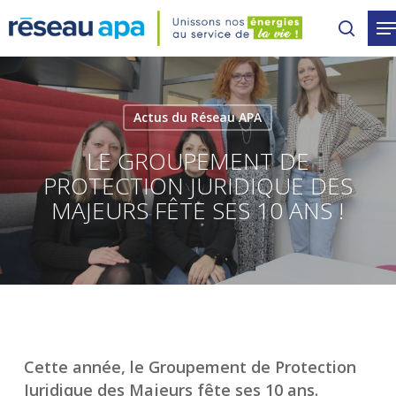
Skip
to
main
content
Actus du Réseau APA
LE GROUPEMENT DE
PROTECTION JURIDIQUE DES
MAJEURS FÊTE SES 10 ANS !
Cette année, le Groupement de Protection
Juridique des Majeurs fête ses 10 ans.