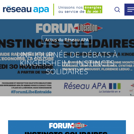
Skip
to
main
content
Actus du Réseau APA
UNE JOURNÉE DE DÉBATS À
KINGERSHEIM : INSTINCTS
SOLIDAIRES