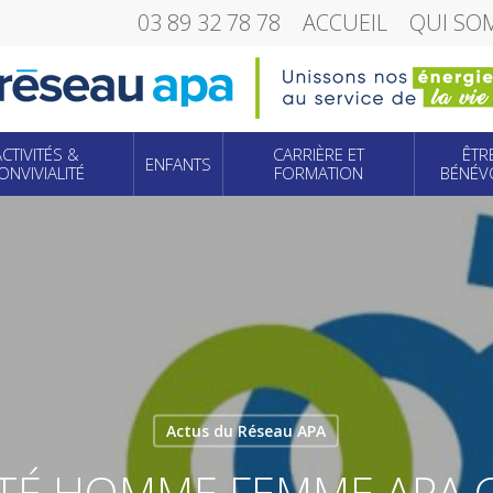
03 89 32 78 78
ACCUEIL
QUI SO
ACTIVITÉS &
CARRIÈRE ET
ÊTR
ENFANTS
ONVIVIALITÉ
FORMATION
BÉNÉV
Actus du Réseau APA
LITÉ HOMME FEMME APA