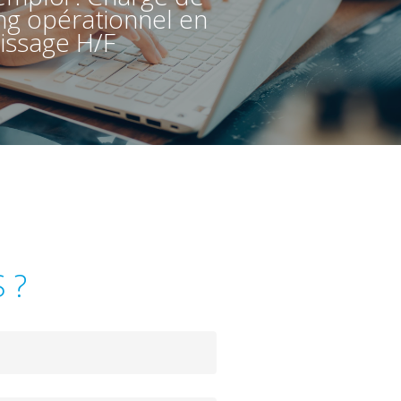
ng opérationnel en
issage H/F
 ?