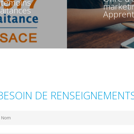
s témoins
marketi
raitances
Apprent
BESOIN DE RENSEIGNEMENTS