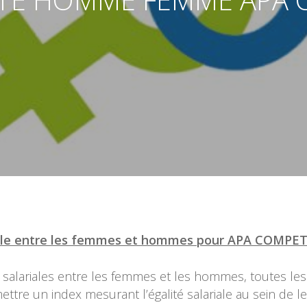
nnelle entre les femmes et hommes pour APA COMP
és salariales entre les femmes et les hommes, toutes le
ettre un index mesurant l’égalité salariale au sein de l