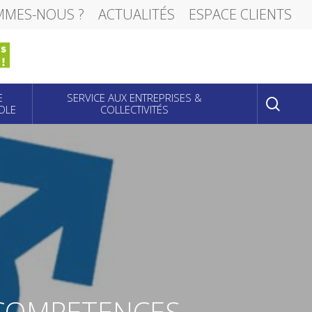
MMES-NOUS ?
ACTUALITÉS
ESPACE CLIENTS
sear
E
SERVICE AUX ENTREPRISES &
OLE
COLLECTIVITÉS
 COMPETENCES