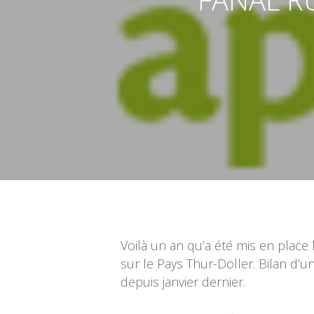
Validez pour lancer la recherche
Voilà un an qu’a été mis en place
sur le Pays Thur-Doller. Bilan d
depuis janvier dernier.