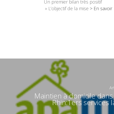
Un premier bilan très positif
» L’objectif de la mise
> En savoir
Ar
Maintien à domicile dans
Rhin:1ers services l