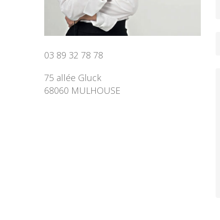
03 89 32 78 78
75 allée Gluck
68060 MULHOUSE