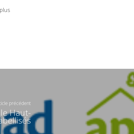
 plus
ticle précédent
 le Haut-
abellisés