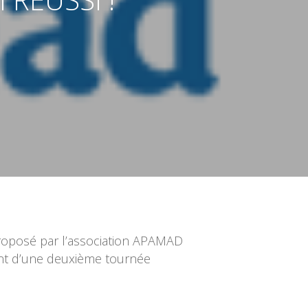
 proposé par l’association APAMAD
ment d’une deuxième tournée