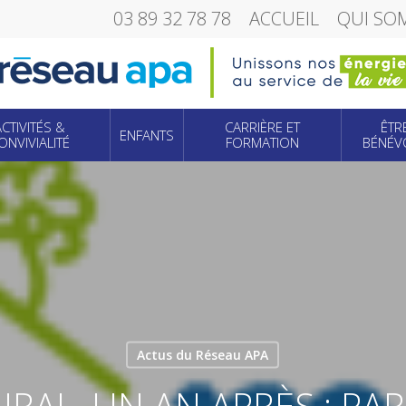
03 89 32 78 78
ACCUEIL
QUI SO
ACTIVITÉS &
CARRIÈRE ET
ÊTR
ENFANTS
ONVIVIALITÉ
FORMATION
BÉNÉV
Actus du Réseau APA
RAL, UN AN APRÈS : PARI