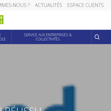
MMES-NOUS ?
ACTUALITÉS
ESPACE CLIENTS
sear
E
SERVICE AUX ENTREPRISES &
OLE
COLLECTIVITÉS
 RÉUSSI !