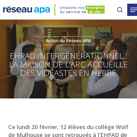
Skip
to
main
content
Actus du Réseau APA
EHPAD INTERGÉNÉRATIONNEL :
LA MAISON DE L’ARC ACCUEILLE
DES VIDÉASTES EN HERBE
Ce lundi 20 février, 12 élèves du collège Wolf
de Mulhouse se sont retrouvés à l’EHPAD de