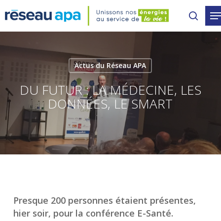
Skip
to
main
content
Actus du Réseau APA
DU FUTUR : LA MÉDECINE, LES
DONNÉES, LE SMART
Presque 200 personnes étaient présentes,
hier soir, pour la conférence E-Santé.