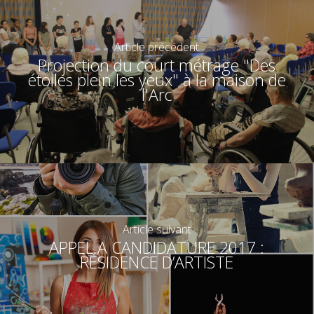
Article précédent
Projection du court métrage "Des
étoiles plein les yeux" à la maison de
l'Arc
Article suivant
APPEL A CANDIDATURE 2017 :
RÉSIDENCE D’ARTISTE