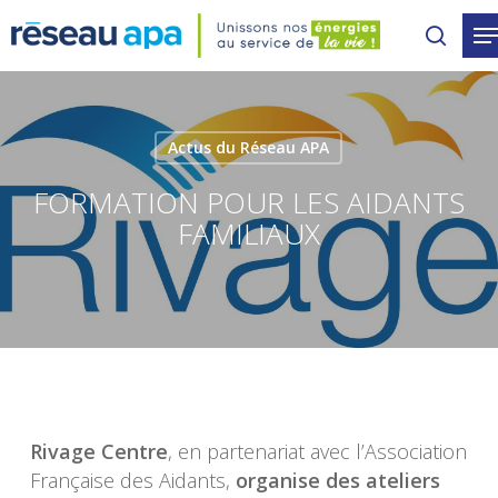
Skip
to
main
content
Actus du Réseau APA
FORMATION POUR LES AIDANTS
FAMILIAUX
Rivage Centre
, en partenariat avec l’Association
Française des Aidants,
organise des ateliers