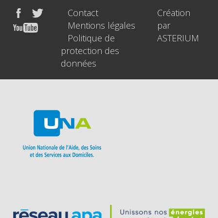
Contact
Création
Mentions légales
par
Politique de
ASTERIUM
protection des
données