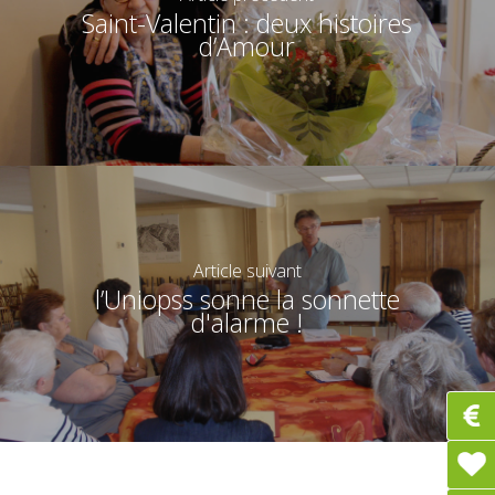
Saint-Valentin : deux histoires
d’Amour
Article suivant
l’Uniopss sonne la sonnette
d'alarme !