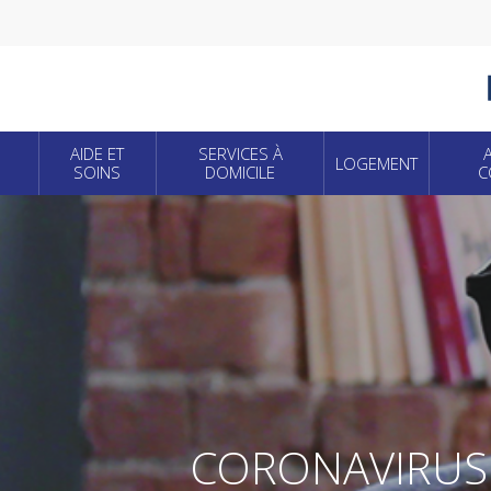
Skip
to
main
content
AIDE ET
SERVICES À
LOGEMENT
SOINS
DOMICILE
C
CORONAVIRUS /