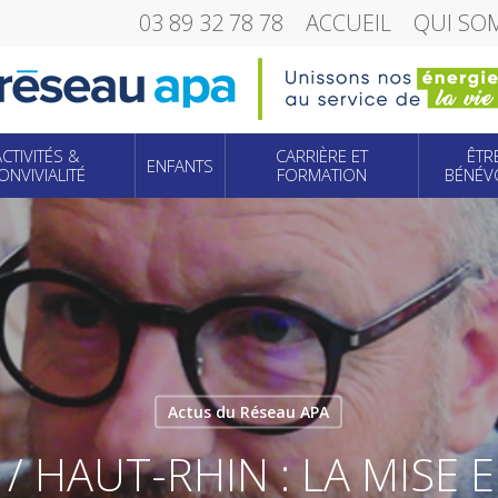
03 89 32 78 78
ACCUEIL
QUI SO
ACTIVITÉS &
CARRIÈRE ET
ÊTR
ENFANTS
ONVIVIALITÉ
FORMATION
BÉNÉV
Actus du Réseau APA
 HAUT-RHIN : LA MISE 