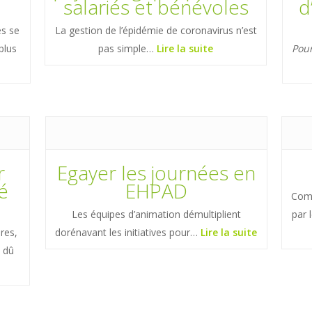
s
salariés et bénévoles
d
es se
La gestion de l’épidémie de coronavirus n’est
plus
pas simple…
Lire la suite
Pour
r
Egayer les journées en
té
EHPAD
Comm
Les équipes d’animation démultiplient
par 
ires,
dorénavant les initiatives pour…
Lire la suite
 dû