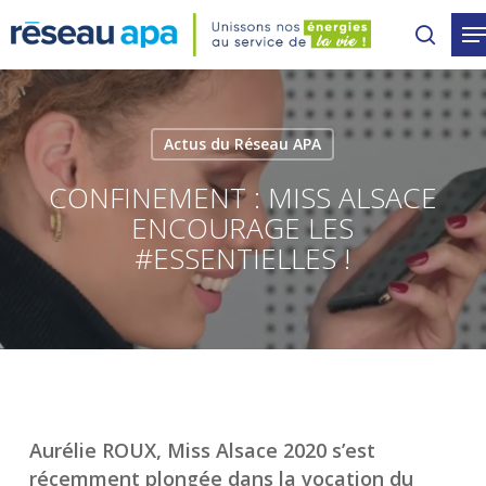
Skip
to
main
content
Actus du Réseau APA
CONFINEMENT : MISS ALSACE
ENCOURAGE LES
#ESSENTIELLES !
Aurélie ROUX, Miss Alsace 2020 s’est
récemment plongée dans la vocation du