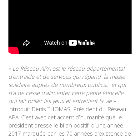
«
Le Réseau APA est le réseau départemental
d’entraide et de services qui répand la magie
solidaire auprès de nombreux publics… et qui
n’a de cesse d’alimenter cette petite étincelle
qui fait briller les yeux et entretient la vie
»
introduit Denis THOMAS, Président du Réseau
APA. C’est avec cet accent d’humanité que le
président dresse le bilan positif, d’une année
2017 marquée par les 70 années d’existence de