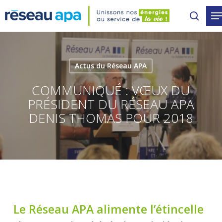
Skip
to
main
content
Actus du Réseau APA
COMMUNIQUÉ : VŒUX DU
PRÉSIDENT DU RÉSEAU APA
DENIS THOMAS POUR 2018
Le Réseau APA alimente l’étincelle