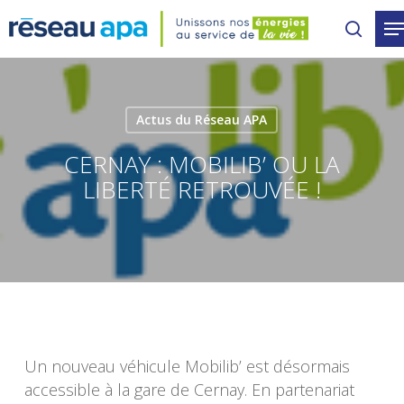
Skip
to
main
content
Actus du Réseau APA
CERNAY : MOBILIB’ OU LA
LIBERTÉ RETROUVÉE !
Un nouveau véhicule Mobilib’ est désormais
accessible à la gare de Cernay. En partenariat