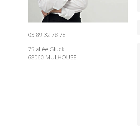
03 89 32 78 78
75 allée Gluck
68060 MULHOUSE