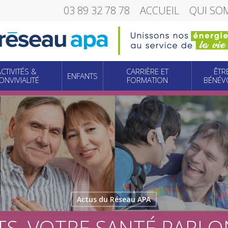
03 89 32 78 78
ACCUEIL
QUI SO
ACTIVITÉS &
CARRIÈRE ET
ÊTR
ENFANTS
ONVIVIALITÉ
FORMATION
BÉNÉV
Actus du Réseau APA
TS, VOTRE SANTÉ PARLON