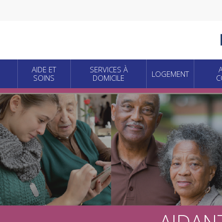
Skip
to
main
content
AIDE ET
SERVICES À
LOGEMENT
SOINS
DOMICILE
C
AIDAN