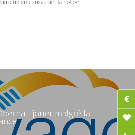
 dynamique en consacrant la notion
 Obernai : jouer malgré la
ance