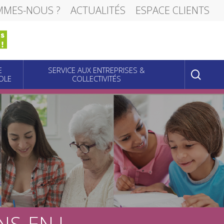
MMES-NOUS ?
ACTUALITÉS
ESPACE CLIENTS
sear
E
SERVICE AUX ENTREPRISES &
OLE
COLLECTIVITÉS
S-EN !