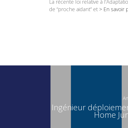
La récente loi relative à l’Adapta
de “proche aidant” et
> En savoir 
Ar
Ingénieur déploieme
Home Juni