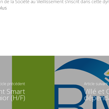
tion de la Société au Vieillissement s’inscrit dans cette
plus
ticle précédent
Article suivant
nt Smart
Villé et
or (H/F)
dépend