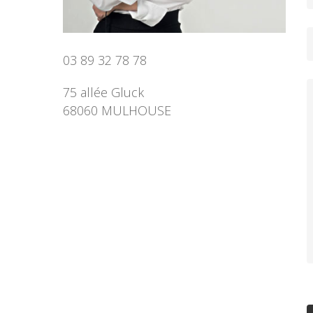
03 89 32 78 78
75 allée Gluck
68060 MULHOUSE