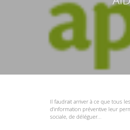
Validez pour lancer la recherche
Il faudrait arriver à ce que tous 
d’information préventive leur pe
sociale, de déléguer…