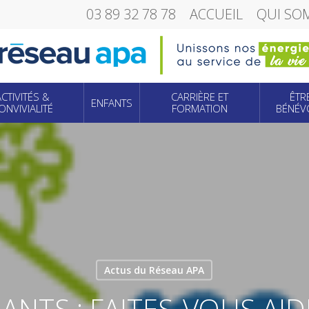
03 89 32 78 78
ACCUEIL
QUI SO
ACTIVITÉS &
CARRIÈRE ET
ÊTR
ENFANTS
ONVIVIALITÉ
FORMATION
BÉNÉV
Actus du Réseau APA
ANTS : FAITES-VOUS AID