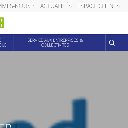
MMES-NOUS ?
ACTUALITÉS
ESPACE CLIENTS
sear
E
SERVICE AUX ENTREPRISES &
OLE
COLLECTIVITÉS
ER !