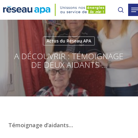
Skip
to
main
content
Actus du Réseau APA
A DÉCOUVRIR : TÉMOIGNAGE
DE DEUX AIDANTS …
Témoignage d’aidants…