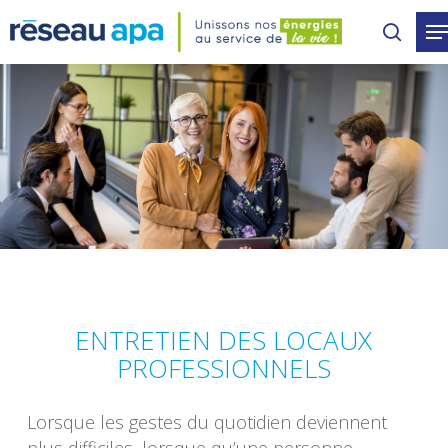
Skip
to
main
content
ENTRETIEN DES LOCAUX
PROFESSIONNELS
Lorsque les gestes du quotidien deviennent