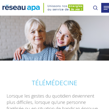
Skip
to
main
content
TÉLÉMÉDECINE
Lorsque les gestes du quotidien deviennent
plus difficiles, lorsque qu’une personne
fragilisée ou en situation de handicap éprouve