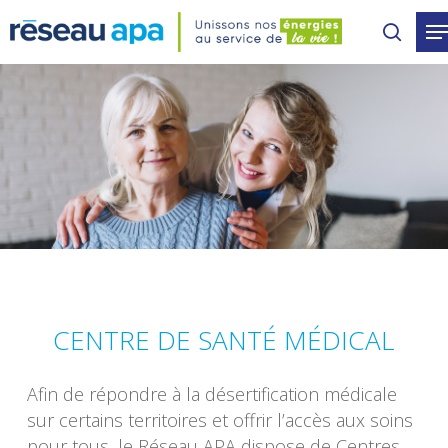
Skip
to
main
content
CENTRE DE SANTÉ MÉDICAL
Afin de répondre à la désertification médicale
sur certains territoires et offrir l’accès aux soins
pour tous, le Réseau APA dispose de Centres